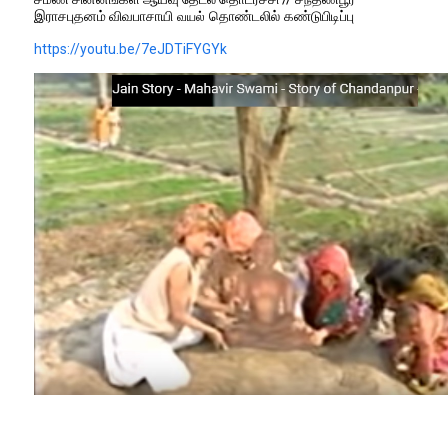
இராசபுதனம்
விவபாசாயி
தொண்டலில் கண்டுபிடிப்பு
வயல்
https://youtu.be/7eJDTiFYGYk