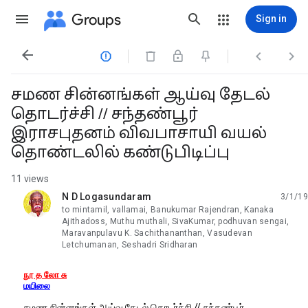
Groups
Sign in




சமண சின்னங்கள் ஆய்வு தேடல்
தொடர்ச்சி // சந்தண்பூர்
இராசபுதனம் விவபாசாயி வயல்
தொண்டலில் கண்டுபிடிப்பு
11 views
N D Logasundaram
3/1/19
unread,
to mintamil, vallamai, Banukumar Rajendran, Kanaka
Ajithadoss, Muthu muthali, SivaKumar, podhuvan sengai,
Maravanpulavu K. Sachithananthan, Vasudevan
Letchumanan, Seshadri Sridharan
நூ த லோ சு
மயிலை
சமண சின்னங்கள் ஆய்வு தேடல் தொடர்ச்சி // சந்தண்பூர்