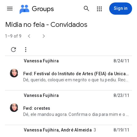
Groups
Sign in
Midia no feia - Convidados
Group


path
1–9 of 9


Vanessa Fujihira
8/24/11
Fwd: Festival do Instituto de Artes (FEIA) da Unicamp - Participação
unread,
Dé, querido, coloquei em negrito o que tu pediu. Recebeu o do Orestes tb? Por favor me responda sobre
Vanessa Fujihira
8/23/11
Fwd: orestes
unread,
Dé, ele mandou agora. Confirma o dia para mim e o horário? Meio urgente. ---------- Mensagem
Vanessa Fujihira
,
André Almeida
3
8/19/11