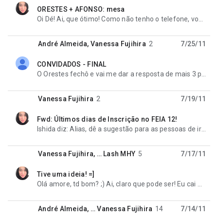
ORESTES + AFONSO: mesa
unread,
Oi Dé! Ai, que ótimo! Como não tenho o telefone, vou ficar dependendo de resposta no e-mail. Vou
André Almeida
,
Vanessa Fujihira
2
7/25/11
CONVIDADOS - FINAL
unread,
O Orestes fechô e vai me dar a resposta de mais 3 pessoas: 2 para uma mesa com ele sobre, hum, uma
Vanessa Fujihira
2
7/19/11
Fwd: Últimos dias de Inscrição no FEIA 12!
unread,
Ishida diz: Alias, dê a sugestão para as pessoas de irem frequentar o FILE e ver se rola trazer gente
Vanessa Fujihira
, …
Lash MHY
5
7/17/11
Tive uma ideia! =]
unread,
Olá amore, td bom? ;) Ai, claro que pode ser! Eu cai meio de paraquedas nesse rolê "organizar
André Almeida
, …
Vanessa Fujihira
14
7/14/11