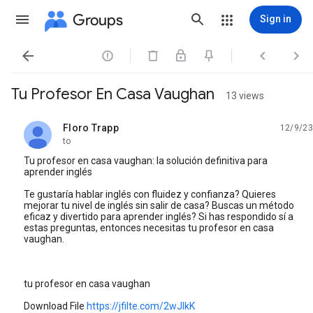
Groups
Sign in




Tu Profesor En Casa Vaughan
13 views
Floro Trapp
12/9/23
unread,
to
Tu profesor en casa vaughan: la solución definitiva para
aprender inglés
Te gustaría hablar inglés con fluidez y confianza? Quieres
mejorar tu nivel de inglés sin salir de casa? Buscas un método
eficaz y divertido para aprender inglés? Si has respondido sí a
estas preguntas, entonces necesitas tu profesor en casa
vaughan.
tu profesor en casa vaughan
Download File
https://jfilte.com/2wJlkK