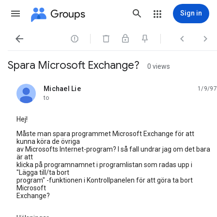
Groups
Sign in




Spara Microsoft Exchange?
0 views
Michael Lie
1/9/97
unread,
to
Hej!
Måste man spara programmet Microsoft Exchange för att
kunna köra de övriga
av Microsofts Internet-program? I så fall undrar jag om det bara
är att
klicka på programnamnet i programlistan som radas upp i
"Lägga till/ta bort
program" -funktionen i Kontrollpanelen för att göra ta bort
Microsoft
Exchange?