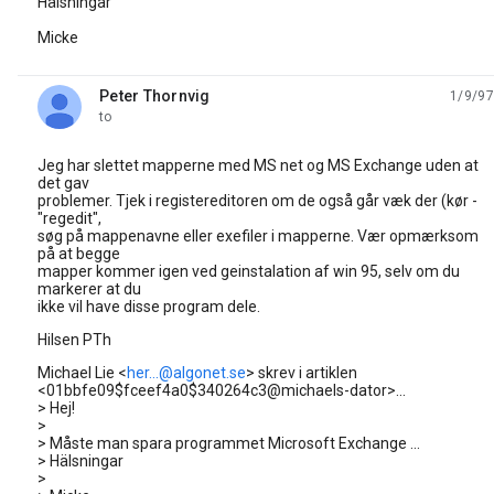
Hälsningar
Micke
Peter Thornvig
1/9/97
unread,
to
Jeg har slettet mapperne med MS net og MS Exchange uden at
det gav
problemer. Tjek i registereditoren om de også går væk der (kør -
"regedit",
søg på mappenavne eller exefiler i mapperne. Vær opmærksom
på at begge
mapper kommer igen ved geinstalation af win 95, selv om du
markerer at du
ikke vil have disse program dele.
Hilsen PTh
Michael Lie <
her...@algonet.se
> skrev i artiklen
<01bbfe09$fceef4a0$340264c3@michaels-dator>...
> Hej!
>
> Måste man spara programmet Microsoft Exchange ...
> Hälsningar
>