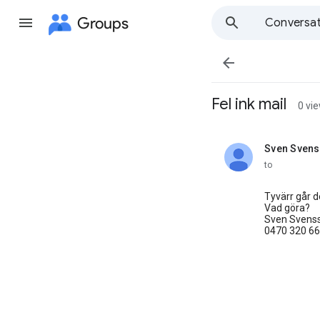
Groups
Conversat

Fel ink mail
0 vi
Sven Sven
unread,
to
Tyvärr går de
Vad göra?
Sven Svens
0470 320 66