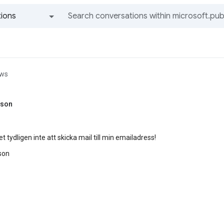
ions
All groups and messages
ews
sson
t tydligen inte att skicka mail till min emailadress!
son