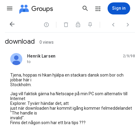
Groups
Sign in




download
0 views
Henrik Larsen
2/9/98
unread,
to
Tjena, hoppas ni hkan hjälpa en stackars dansk som bor och
jobbar här i
Stockholm.
Jag vill faktisk gärna ha Netscape på min PC som alternativ till
Internet
Explorer. Tyvärr händar det, att
just när downloaden har kommit igång kommer felmeddelandet
"The handle is
invalid".
Finns det någon som har ett bra tips ???