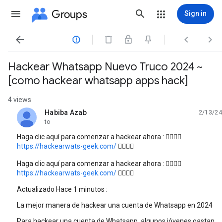
Groups
Sign in




Hackear Whatsapp Nuevo Truco 2024 ~
[como hackear whatsapp apps hack]
4 views
Habiba Azab
2/13/24
unread,
to
Haga clic aquí para comenzar a hackear ahora : 👉🏻👉🏻
https://hackearwats-geek.com/
👈🏻👈🏻
Haga clic aquí para comenzar a hackear ahora : 👉🏻👉🏻
https://hackearwats-geek.com/
👈🏻👈🏻
Actualizado Hace 1 minutos :
La mejor manera de hackear una cuenta de Whatsapp en 2024
Para hackear una cuenta de Whatsapp, algunos jóvenes gastan