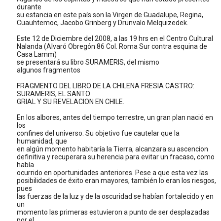
durante
su estancia en este país son la Virgen de Guadalupe, Regina,
Cuauhtemoc, Jacobo Grinberg y Drunvalo Melquizedek.
Este 12 de Diciembre del 2008, a las 19 hrs en el Centro Cultural
Nalanda (Alvaró Obregón 86 Col. Roma Sur contra esquina de
Casa Lamm)
se presentará su libro SURAMERIS, del mismo
algunos fragmentos
FRAGMENTO DEL LIBRO DE LA CHILENA FRESIA CASTRO:
SURAMERIS, EL SANTO
GRIAL Y SU REVELACION EN CHILE.
En los albores, antes del tiempo terrestre, un gran plan nació en
los
confines del universo. Su objetivo fue cautelar que la
humanidad, que
en algún momento habitaría la Tierra, alcanzara su ascencion
definitiva y recuperara su herencia para evitar un fracaso, como
había
ocurrido en oportunidades anteriores. Pese a que esta vez las
posibilidades de éxito eran mayores, también lo eran los riesgos,
pues
las fuerzas de la luz y de la oscuridad se habían fortalecido y en
un
momento las primeras estuvieron a punto de ser desplazadas
por el