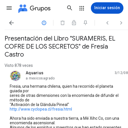
Grupos
Iniciar sesión




Presentación del Libro "SURAMERIS, EL
COFRE DE LOS SECRETOS" de Fresia
Castro
Visto 878 veces
Aquarius
3/12/08
no leída,
a mexicosagrado
Fresia, una hermana chilena, quien ha recorrido el planeta
guiada por
seres de otras dimensiones con la encomienda de difundir el
método de
"Activación de la Glándula Pineal"
http://www.cyclopea.cl/fresia.html
Ahora ha sido enviada a nuestra tierra, a Mé Xihc Co, con una
encomienda ascensional.
Algunos de los espíritus y maestros que han estado presentes