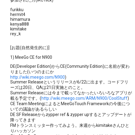
参加された方(IRC nick)
furikku
hermit4
himamura
kenya888
kimitake
rey_k
[お題(自然発生的に)]
1) MeeGo CE for N900
DE(Developer Edition)からCE(Community Edition)に名前が変わ
りました(いつのまにか
http://wiki.meego.com/N900
)
Summer Releaseというリリースが6/22に出ます。コードフリ
ーズは20日、QAは21日実施とのこと。
Summer Releaseには今まで載ってなかったいろいろなアプリが
載る予定です。(
http://wiki.meego.com/ARM/N900/CoolStuff
)
CE Team MeetingによるとMeeGoTouch Frameworkの今後につ
いての議論があるらしい
DE SF Releaseからzypper ref & zypper upするとアップデートが
降ってきます
FMトランスミッター作ってみよう。来週からkimitakeさんひと
りハッカソン