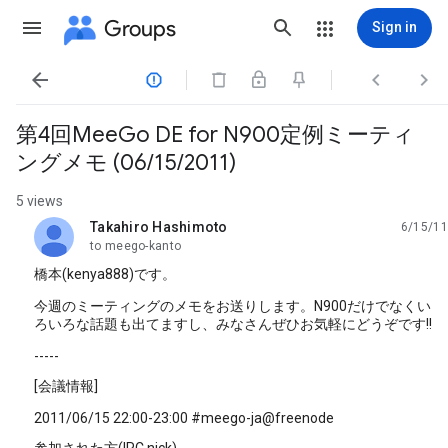
Groups
Sign in




第4回MeeGo DE for N900定例ミーティ
ングメモ (06/15/2011)
5 views
Takahiro Hashimoto
6/15/11
unread,
to meego-kanto
橋本(kenya888)です。
今週のミーティングのメモをお送りします。N900だけでなくい
ろいろな話題も出てますし、みなさんぜひお気軽にどうぞです!!
-----
[会議情報]
2011/06/15 22:00-23:00 #meego-ja@freenode