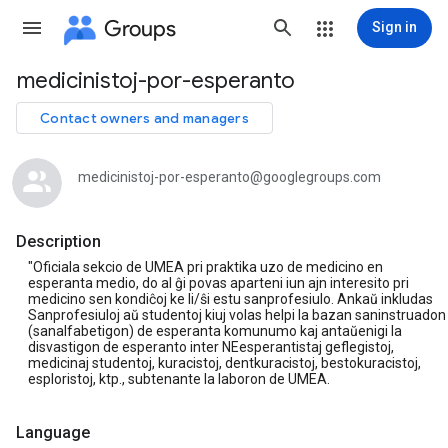
Groups
Sign in
medicinistoj-por-esperanto
Group
path
Contact owners and managers
medicinistoj-por-esperanto@googlegroups.com
Description
"Oficiala sekcio de UMEA pri praktika uzo de medicino en
esperanta medio, do al ĝi povas aparteni iun ajn interesito pri
medicino sen kondiĉoj ke li/ŝi estu sanprofesiulo. Ankaŭ inkludas
Sanprofesiuloj aŭ studentoj kiuj volas helpi la bazan saninstruadon
(sanalfabetigon) de esperanta komunumo kaj antaŭenigi la
disvastigon de esperanto inter NEesperantistaj geflegistoj,
medicinaj studentoj, kuracistoj, dentkuracistoj, bestokuracistoj,
esploristoj, ktp., subtenante la laboron de UMEA.
Language