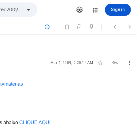
Sign in






Mar 4, 2009, 9:20:14 AM
a=materias
ns abaixo
CLIQUE AQUI