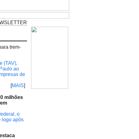
WSLETTER
para trem-
e (TAV),
 Paulo ao
 empresas de
[
MAIS
]
00 milhões
 em
ederal, o
e logo após
 estaca