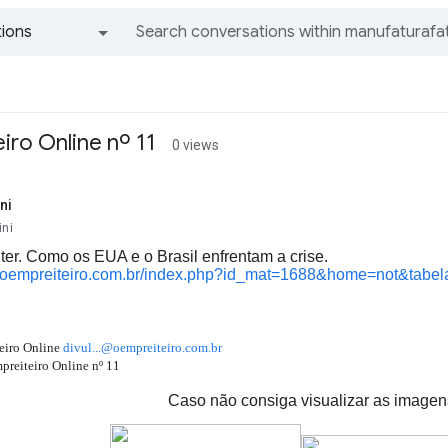
ions
All groups and messages
iro Online nº 11
0 views
ni
ini
 ter. Como os EUA e o Brasil enfrentam a crise.
w.oempreiteiro.com.br/index.php?id_mat=1688&home=not&tabel
eiro Online
divul...@oempreiteiro.com.br
reiteiro Online nº 11
Caso não consiga visualizar as image