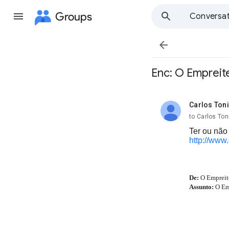
Groups
Conversat

Enc: O Empreite
Carlos Toni
unread,
to Carlos Ton
Ter ou não
http://ww
De:
O Empreit
Assunto:
O Emp