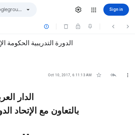
Sign in



الدورة التدريبية الحكومة الإل



Oct 10, 2017, 6:11:13 AM
الدار العرب
بالتعاون مع الإتحاد ال