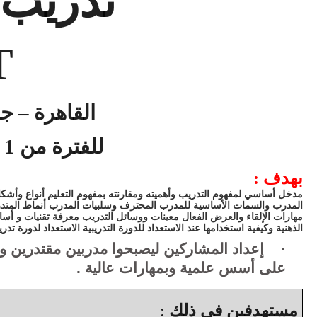
تدريب 
T
القاهرة – ج
للفترة من 1 الى 5 مارس 2017 م
بهدف :
مدخل أساسي لمفهوم التدريب وأهميته ومقارنته بمفهوم التعليم أنواع وأشكال
المدرب والسمات الأساسية للمدرب المحترف وسلبيات المدرب أنماط المتدرب
مهارات الإلقاء والعرض الفعال معينات ووسائل التدريب معرفة تقنيات و أساليب
الذهنية وكيفية استخدامها عند الاستعداد للدورة التدريبية الاستعداد لدورة تدريبي
·
إعداد المشاركين ليصبحوا مدربين مقتدرين ويتم
على أسس علمية وبمهارات عالية .
مستهدفين في ذلك
: