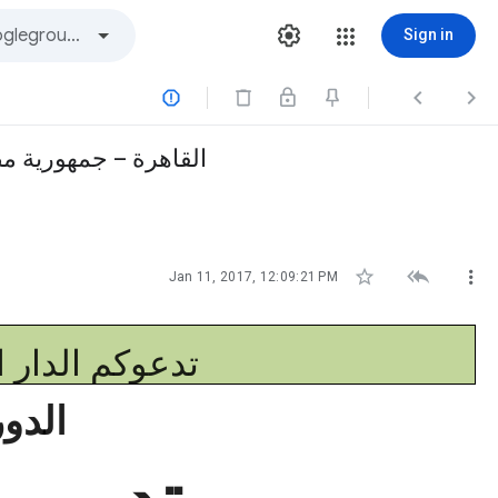
Sign in






Jan 11, 2017, 12:09:21 PM
تدعوكم الدار ال
الدور