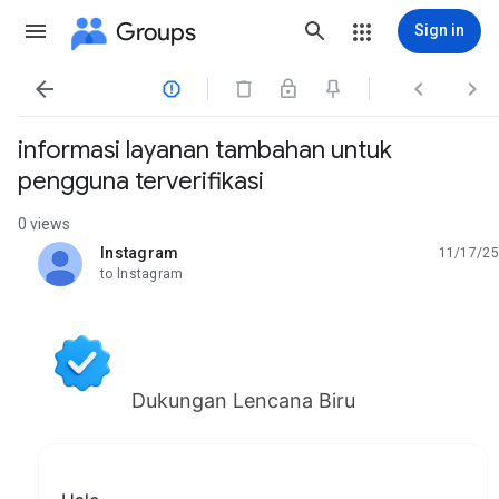
Groups
Sign in




informasi layanan tambahan untuk
pengguna terverifikasi
0 views
lnstagram
11/17/25
unread,
to lnstagram
Dukungan Lencana Biru