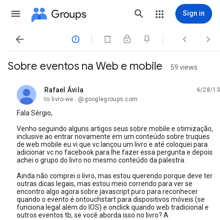
Groups
Sign in




Sobre eventos na Web e mobile
59 views
Rafael Ávila
6/28/13
unread,
to livro-we...@googlegroups.com
Fala Sérgio,
Venho seguindo alguns artigos seus sobre mobile e otimização,
inclusive ao entrar novamente em um conteúdo sobre truques
de web mobile eu vi que vc lançou um livro e até coloquei para
adicionar vc no facebook para lhe fazer essa pergunta e depois
achei o grupo do livro no mesmo conteúdo da palestra.
Ainda não comprei o livro, mas estou querendo porque deve ter
outras dicas legais, mas estou meio correndo para ver se
encontro algo agora sobre javascript puro para reconhecer
quando o evento é ontouchstart para dispositivos móveis (se
funciona legal além do IOS) e onclick quando web tradicional e
outros eventos tb, se você aborda isso no livro? A