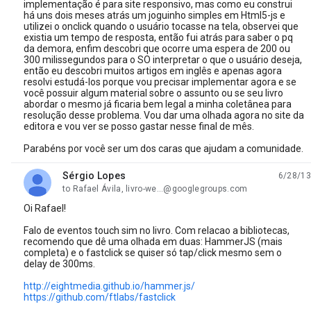
implementação é para site responsivo, mas como eu construi
há uns dois meses atrás um joguinho simples em Html5-js e
utilizei o onclick quando o usuário tocasse na tela, observei que
existia um tempo de resposta, então fui atrás para saber o pq
da demora, enfim descobri que ocorre uma espera de 200 ou
300 milissegundos para o SO interpretar o que o usuário deseja,
então eu descobri muitos artigos em inglês e apenas agora
resolvi estudá-los porque vou precisar implementar agora e se
você possuir algum material sobre o assunto ou se seu livro
abordar o mesmo já ficaria bem legal a minha coletânea para
resolução desse problema. Vou dar uma olhada agora no site da
editora e vou ver se posso gastar nesse final de mês.
Parabéns por você ser um dos caras que ajudam a comunidade.
Sérgio Lopes
6/28/13
unread,
to Rafael Ávila, livro-we...@googlegroups.com
Oi Rafael!
Falo de eventos touch sim no livro. Com relacao a bibliotecas,
recomendo que dê uma olhada em duas: HammerJS (mais
completa) e o fastclick se quiser só tap/click mesmo sem o
delay de 300ms.
http://eightmedia.github.io/hammer.js/
https://github.com/ftlabs/fastclick