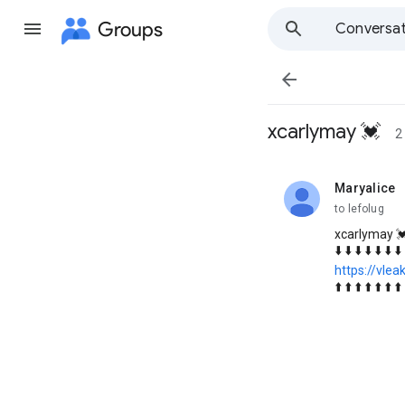
Groups
Conversat

xcarlymay 💓
2
Maryalice
unread,
to lefolug
xcarlymay 
⬇️ ⬇️ ⬇️ ⬇️ ⬇️ ⬇️ ⬇️
https://vlea
⬆️ ⬆️ ⬆️ ⬆️ ⬆️ ⬆️ ⬆️