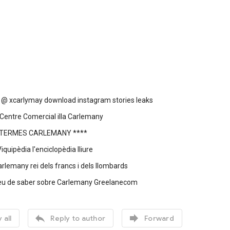
r @ xcarlymay download instagram stories leaks
Centre Comercial illa Carlemany
 TERMES CARLEMANY ****
quipèdia l'enciclopèdia lliure
arlemany rei dels francs i dels llombards
heu de saber sobre Carlemany Greelanecom


 all
Reply to author
Forward