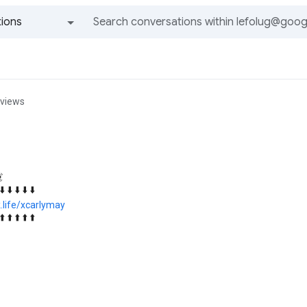
ions
All groups and messages
 views

 ⬇️ ⬇️ ⬇️ ⬇️ ⬇️
k.life/xcarlymay
 ⬆️ ⬆️ ⬆️ ⬆️ ⬆️