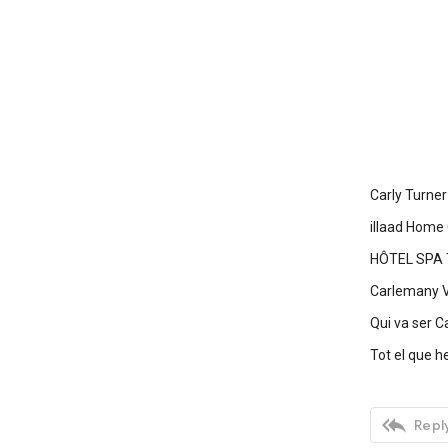
Carly Turne
illaad Home 
HÔTEL SPA
Carlemany Vi
Qui va ser C
Tot el que 

Reply