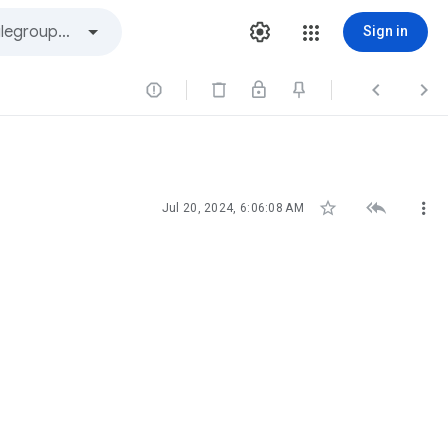
Sign in






Jul 20, 2024, 6:06:08 AM