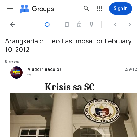
Groups
Sign in




Arangkada of Leo Lastimosa for February
10, 2012
0 views
Aladdin Bacolor
2/9/12
unread,
to
Krisis sa SC