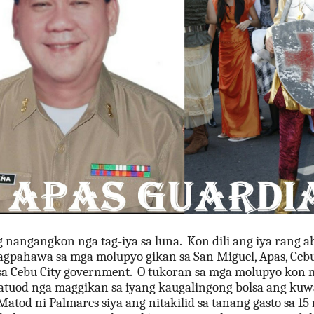
g nangangkon nga tag-iya sa luna.  Kon dili ang iya rang 
pagpahawa sa mga molupyo gikan sa San Miguel, Apas, Cebu 
sa Cebu City government.  O tukoran sa mga molupyo kon
tuod nga maggikan sa iyang kaugalingong bolsa ang kuwart
 Matod ni Palmares siya ang nitakilid sa tanang gasto sa 15 