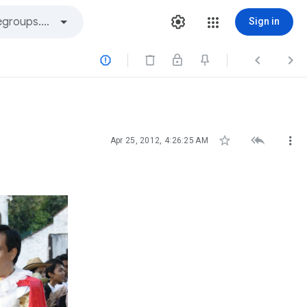
Sign in






Apr 25, 2012, 4:26:25 AM