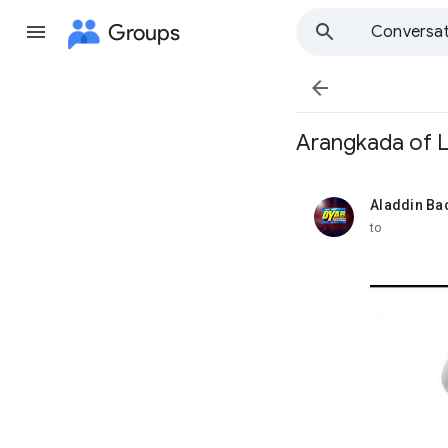
Groups
Conversat

Arangkada of Le
Aladdin Ba
unread,
to