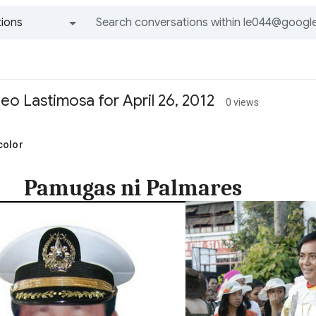
ions
All groups and messages
o Lastimosa for April 26, 2012
0 views
color
Pamugas ni Palmares