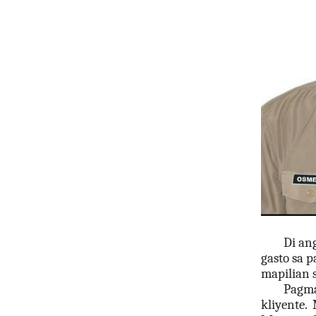
Di an
gasto sa 
mapilian 
Pagma
kliyente. 