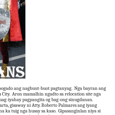
abogado ang nagbuut-buot pagtanyag.  Nga bayran ang 
City.  Aron mamalhin ngadto sa relocation site nga 
 mag-iyahay pagpangita og bag-ong sinugdanan.
a, gisaway ni Atty. Roberto Palmares ang iyang 
na ka tuig nga husay sa kaso.  Gipasanginlan niya si 