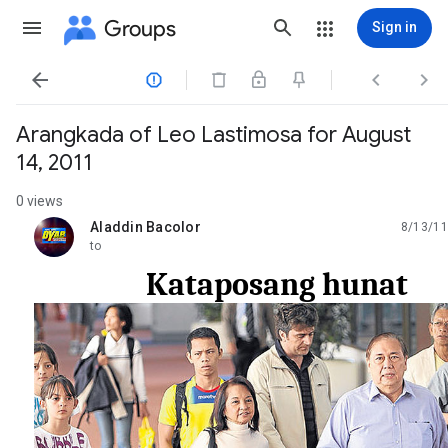
Groups
Sign in




Arangkada of Leo Lastimosa for August
14, 2011
0 views
Aladdin Bacolor
8/13/11
unread,
to
Kataposang hunat