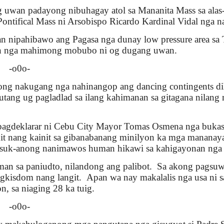
 uwan padayong nibuhagay atol sa Mananita Mass sa alas-
Pontifical Mass ni Arsobispo Ricardo Kardinal Vidal nga 
n nipahibawo ang Pagasa nga dunay low pressure area sa 
an nga mahimong mobubo ni og dugang uwan.
-o0o-
ng nakugang nga nahinangop ang dancing contingents dih
tang ug pagladlad sa ilang kahimanan sa gitagana nilang 
pagdeklarar ni Cebu City Mayor Tomas Osmena nga bukas 
t nang kainit sa gibanabanang minilyon ka mga mananay
uk-anong nanimawos human hikawi sa kahigayonan nga ma
an sa paniudto, nilandong ang palibot. Sa akong pagsuwat 
agkisdom nang langit. Apan wa nay makalalis nga usa ni sa
n, sa niaging 28 ka tuig.
-o0o-