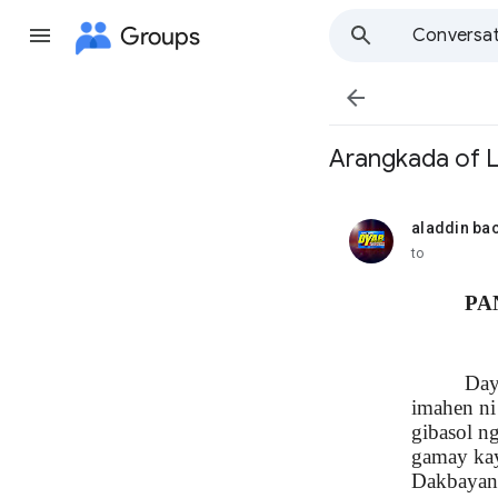
Groups
Conversat

Arangkada of L
aladdin ba
unread,
to
PA
Day
imahen ni
gibasol n
gamay kay
Dakbayan