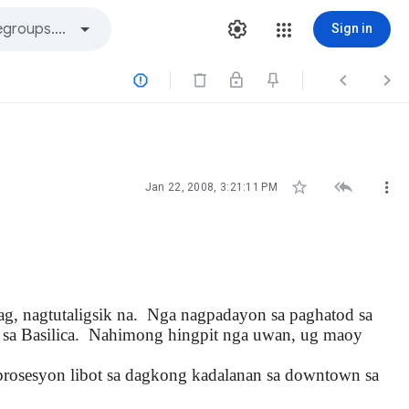
Sign in






Jan 22, 2008, 3:21:11 PM
ag, nagtutaligsik na. Nga nagpadayon sa paghatod sa
er sa Basilica. Nahimong hingpit nga uwan, ug maoy
rosesyon libot sa dagkong kadalanan sa downtown sa