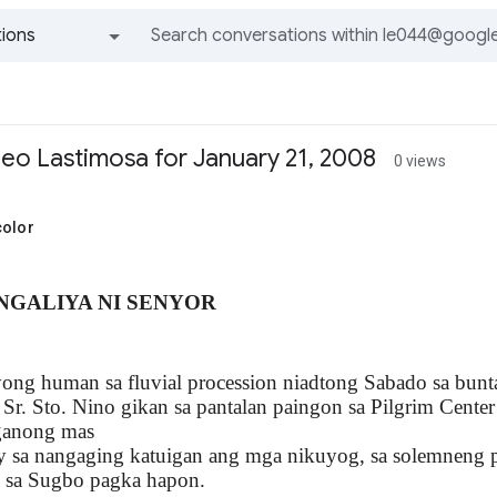
ions
All groups and messages
eo Lastimosa for January 21, 2008
0 views
color
NGALIYA NI SENYOR
ong human sa fluvial procession niadtong Sabado sa bunt
 Sr. Sto. Nino gikan sa pantalan paingon sa Pilgrim Cent
ganong mas
 sa nangaging katuigan ang mga nikuyog, sa solemneng p
 sa Sugbo pagka hapon.