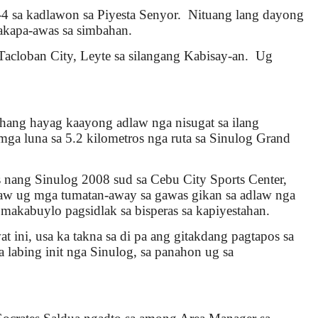
4 sa kadlawon sa Piyesta Senyor. Nituang lang dayong
nakapa-awas sa simbahan.
Tacloban City, Leyte sa silangang Kabisay-an. Ug
ang hayag kaayong adlaw nga nisugat sa ilang
mga luna sa 5.2 kilometros nga ruta sa Sinulog Grand
nang Sinulog 2008 sud sa Cebu City Sports Center,
aw ug mga tumatan-away sa gawas gikan sa adlaw nga
kabuylo pagsidlak sa bisperas sa kapiyestahan.
ini, usa ka takna sa di pa ang gitakdang pagtapos sa
 labing init nga Sinulog, sa panahon ug sa