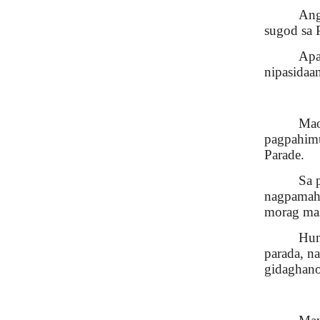
Ang
sugod sa 
Apa
nipasida
Mao
pagpahimu
Parade.
Sa 
nagpamahi
morag mas
Hum
parada, n
gidaghano