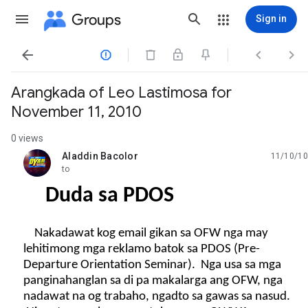
Groups
Sign in




Arangkada of Leo Lastimosa for
November 11, 2010
0 views
Aladdin Bacolor
11/10/10
unread,
to
Duda sa PDOS
Nakadawat kog email gikan sa OFW nga may
lehitimong mga reklamo batok sa PDOS (Pre-
Departure Orientation Seminar). Nga usa sa mga
panginahanglan sa di pa makalarga ang OFW, nga
nadawat na og trabaho, ngadto sa gawas sa nasud.