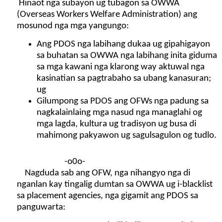
Hinaot nga subayon ug tubagon sa OWWA
(Overseas Workers Welfare Administration) ang
mosunod nga mga yangungo:
Ang PDOS nga labihang dukaa ug gipahigayon
sa buhatan sa OWWA nga labihang inita giduma
sa mga kawani nga klarong way aktuwal nga
kasinatian sa pagtrabaho sa ubang kanasuran;
ug
Gilumpong sa PDOS ang OFWs nga padung sa
nagkalainlaing mga nasud nga managlahi og
mga lagda, kultura ug tradisyon ug busa di
mahimong pakyawon ug sagulsagulon og tudlo.
-o0o-
Nagduda sab ang OFW, nga nihangyo nga di
nganlan kay tingalig dumtan sa OWWA ug i-blacklist
sa placement agencies, nga gigamit ang PDOS sa
panguwarta: