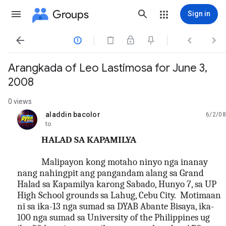
Groups
Sign in




Arangkada of Leo Lastimosa for June 3,
2008
0 views
aladdin bacolor
6/2/08
unread,
to
HALAD SA KAPAMILYA
Malipayon kong motaho ninyo nga inanay
nang nahingpit ang pangandam alang sa Grand
Halad sa Kapamilya karong Sabado, Hunyo 7, sa UP
High School grounds sa Lahug, Cebu City.
Motimaan
ni sa ika-13 nga sumad sa DYAB Abante Bisaya, ika-
100 nga sumad sa University of the Philippines ug