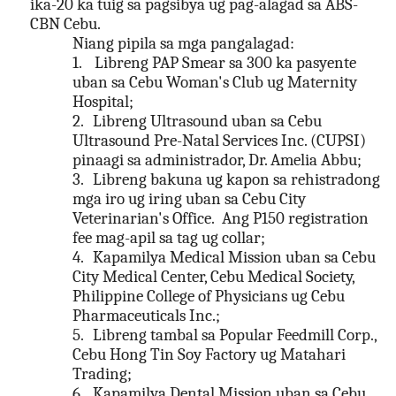
ika-20 ka tuig sa pagsibya ug pag-alagad sa ABS-
CBN Cebu.
Niang pipila sa mga pangalagad:
1.
Libreng
PAP Smear
sa 300 ka pasyente
uban sa Cebu Woman's Club ug Maternity
Hospital;
2.
Libreng
Ultrasound
uban sa Cebu
Ultrasound Pre-Natal Services Inc. (CUPSI)
pinaagi sa administrador,
Dr. Amelia Abbu
;
3.
Libreng
bakuna ug kapon
sa rehistradong
mga iro ug iring uban sa Cebu City
Veterinarian's Office. Ang P150 registration
fee mag-apil sa tag ug collar;
4.
Kapamilya Medical Mission
uban sa Cebu
City Medical Center, Cebu Medical Society,
Philippine College of Physicians ug Cebu
Pharmaceuticals Inc.;
5.
Libreng tambal sa Popular Feedmill Corp.,
Cebu Hong Tin Soy Factory ug Matahari
Trading;
6.
Kapamilya Dental Mission
uban sa Cebu