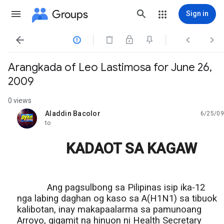
Groups
Sign in




Arangkada of Leo Lastimosa for June 26,
2009
0 views
Aladdin Bacolor
6/25/09
unread,
to
KADAOT SA KAGAW
Ang pagsulbong sa Pilipinas isip ika-12
nga labing daghan og kaso sa A(H1N1) sa tibuok
kalibotan, inay makapaalarma sa pamunoang
Arroyo, gigamit na hinuon ni Health Secretary