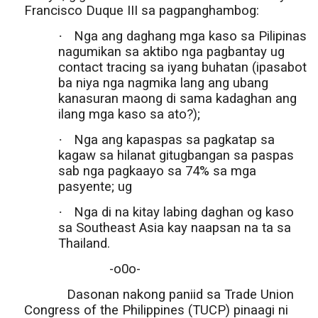
Francisco Duque III sa pagpanghambog:
·
Nga ang daghang mga kaso sa Pilipinas
nagumikan sa aktibo nga pagbantay ug
contact tracing sa iyang buhatan (ipasabot
ba niya nga nagmika lang ang ubang
kanasuran maong di sama kadaghan ang
ilang mga kaso sa ato?);
·
Nga ang kapaspas sa pagkatap sa
kagaw sa hilanat gitugbangan sa paspas
sab nga pagkaayo sa 74% sa mga
pasyente; ug
·
Nga di na kitay labing daghan og kaso
sa Southeast Asia kay naapsan na ta sa
Thailand.
-o0o-
Dasonan nakong paniid sa Trade Union
Congress of the Philippines (TUCP) pinaagi ni