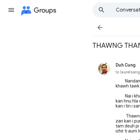
Groups
Conversat

THAWNG THAN
Duh Cung
unread,
to laurelsan
Nandam cio 
khawh tawk c
Nai i khual
kan hnu hla 
kan i tin i s
Thawng thaw
zan kan i p
tam deuh pi
ichir ti aum 