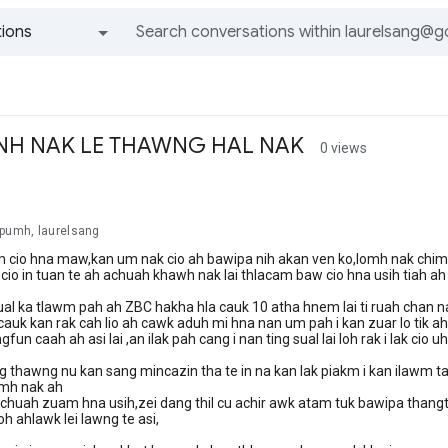
ions
All groups and messages
H NAK LE THAWNG HAL NAK
0 views
gpumh, laurelsang
hna maw,kan um nak cio ah bawipa nih akan ven ko,lomh nak chim zuam 
io in tuan te ah achuah khawh nak lai thlacam baw cio hna usih tiah a
 ka tlawm pah ah ZBC hakha hla cauk 10 atha hnem lai ti ruah chan na
cauk kan rak cah lio ah cawk aduh mi hna nan um pah i kan zuar lo tik 
angfun caah ah asi lai ,an ilak pah cang i nan ting sual lai loh rak i lak ci
ng nu kan sang mincazin tha te in na kan lak piakm i kan ilawm tak ta
umh nak ah
 chuah zuam hna usih,zei dang thil cu achir awk atam tuk bawipa thang
loh ahlawk lei lawng te asi,