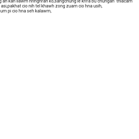
g ah kan ilawm hringhran ko,sangchung le krifa bu chungah thlacam
g asi,pakhat cio nih tel khawh zong zuam cio hna usih,
n um pi cio hna seh kalawm,