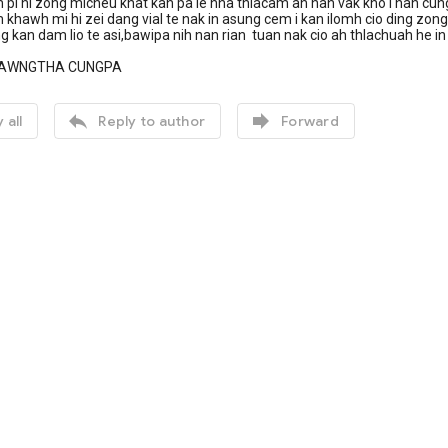
 ni zong micheu khat kan pa le hna thlacam ah nan vak kho i nan cun
um khawh mi hi zei dang vial te nak in asung cem i kan ilomh cio ding zon
g kan dam lio te asi,bawipa nih nan rian tuan nak cio ah thlachuah he i
THA CUNGPA


 all
Reply to author
Forward