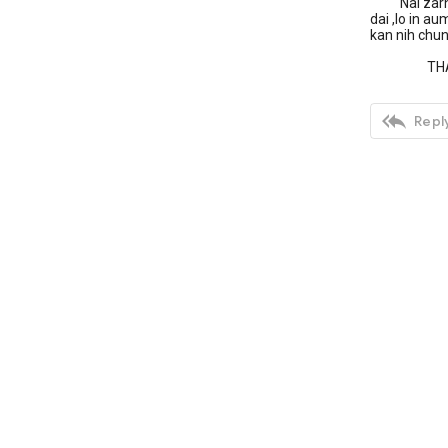
Nai zarh pi
dai ,lo in a
kan nih chun
THAWNG

Reply