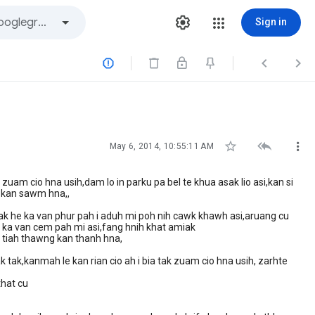
Sign in






May 6, 2014, 10:55:11 AM
cio hna usih,dam lo in parku pa bel te khua asak lio asi,kan si
h kan sawm hna,,
k he ka van phur pah i aduh mi poh nih cawk khawh asi,aruang cu
ah ka van cem pah mi asi,fang hnih khat amiak
o uh tiah thawng kan thanh hna,
k,kanmah le kan rian cio ah i bia tak zuam cio hna usih, zarhte
that cu