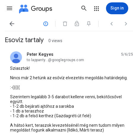
Groups
Sign in




Esoviz tartaly
0 views
Peter Kegyes
5/6/25
unread,
to lappanty...@googlegroups.com
Sziasztok!
Nincs már 2 hetünk az esővíz elvezetés megoldás határidejéig.
:-(((((
Szerintem legalább 3-5 darabot kellene venni, bekötőcsővel
együtt.
- 1-2 db bejárati ajtóhoz a sarokba
- 1 db a teraszhoz
- 1-2 db a felső kerthez (Gazdagréti út felé)
A hátsó kert, teraszok levezetésénél még nem tudom milyen
megoldást fogunk alkalmazni (Ildikó, Márti terasz)