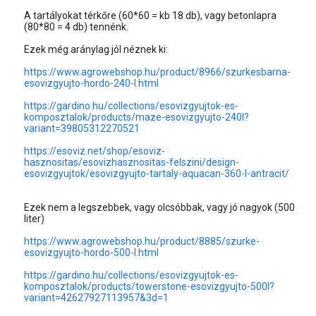
A tartályokat térkőre (60*60 = kb 18 db), vagy betonlapra
(80*80 = 4 db) tennénk.
Ezek még aránylag jól néznek ki:
https://www.agrowebshop.hu/product/8966/szurkesbarna-
esovizgyujto-hordo-240-l.html
https://gardino.hu/collections/esovizgyujtok-es-
komposztalok/products/maze-esovizgyujto-240l?
variant=39805312270521
https://esoviz.net/shop/esoviz-
hasznositas/esovizhasznositas-felszini/design-
esovizgyujtok/esovizgyujto-tartaly-aquacan-360-l-antracit/
Ezek nem a legszebbek, vagy olcsóbbak, vagy jó nagyok (500
liter)
https://www.agrowebshop.hu/product/8885/szurke-
esovizgyujto-hordo-500-l.html
https://gardino.hu/collections/esovizgyujtok-es-
komposztalok/products/towerstone-esovizgyujto-500l?
variant=42627927113957&3d=1