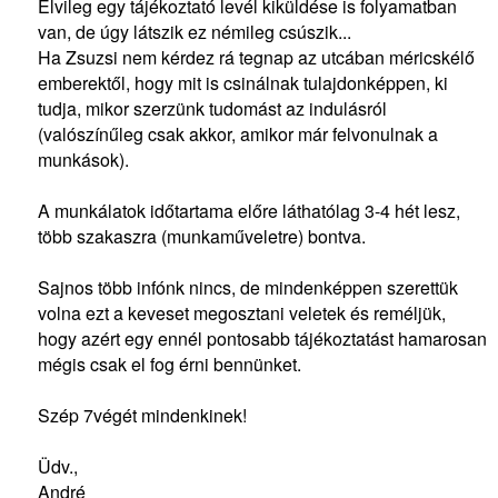
Elvileg egy tájékoztató levél kiküldése is folyamatban
van, de úgy látszik ez némileg csúszik...
Ha Zsuzsi nem kérdez rá tegnap az utcában méricskélő
emberektől, hogy mit is csinálnak tulajdonképpen, ki
tudja, mikor szerzünk tudomást az indulásról
(valószínűleg csak akkor, amikor már felvonulnak a
munkások).
A munkálatok időtartama előre láthatólag 3-4 hét lesz,
több szakaszra (munkaműveletre) bontva.
Sajnos több infónk nincs, de mindenképpen szerettük
volna ezt a keveset megosztani veletek és reméljük,
hogy azért egy ennél pontosabb tájékoztatást hamarosan
mégis csak el fog érni bennünket.
Szép 7végét mindenkinek!
Üdv.,
André