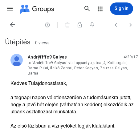
Groups
Sign in




Útépítés
0 views
Andrÿffffe9 Galyas
4/29/17
unread,
to 'Andrÿffffe9 Galyas' via lappantyu_utca_4, Kottlargabi,
Barna Pulai, Ildikó Zentai, Peter Kegyes, Zsuzsa Galyas,
Barna
Kedves Tulajdonostársak,
a tegnapi napon véletlenszerűen a tudomásunkra jutott,
hogy a jövő hét elején (várhatóan kedden) elkezdődik az
utcánk aszfaltozási munkálata.
Az első fázisban a víznyelőket fogják kialakítani.