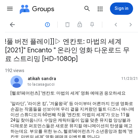
Groups
Sign in




!풀 버전 플레이]]▷ 엔칸토: 마법의 세계
[2021]" Encanto " 온라인 영화 다운로드 무
료 스트리밍 [HD-1080p]
192 views
atikah sandra
11/23/21
unread,
to lacasagucci
[헬로!페어런츠] ‘엔칸토: 마법의 세계’ 영화 예매권 응모하세요
‘알라딘’, ‘라이온 킹’, ‘겨울왕국’ 등 아이부터 어른까지 인생 영화로
손꼽는 작품들을 선보이며 우리 곁을 지켜왔던 월트 디즈니 애니메
이션 스튜디오의 60번째 작품 ‘엔칸토: 마법의 세계’가 오는 11월
24일 찾아옵니다. 수많은 캐릭터들이 입을 맞춘 뮤지컬 앙상블과
다채로운 퍼포먼스들은 새로운 뮤지컬 애니메이션의 탄생을 예고
하는데요. 부모를 위한 뉴스, 헬로!페어런츠가 소년중앙과 함께 ‘엔
칸토: 마법의 세계’ 영화 예매권 이벤트를 엽니다.