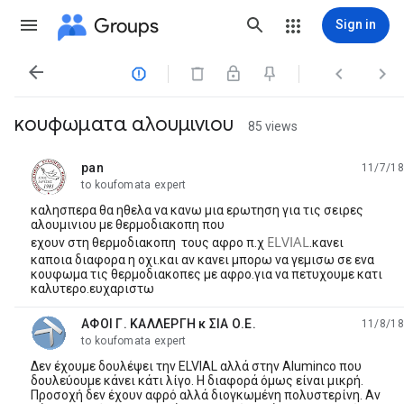
Groups
Sign in




κουφωματα αλουμινιου
85 views
pan
11/7/18
unread,
to koufomata expert
καλησπερα θα ηθελα να κανω μια ερωτηση για τις σειρες
αλουμινιου με θερμοδιακοπη που
ELVIAL
εχουν στη θερμοδιακοπη τους αφρο π.χ
.κανει
καποια διαφορα η οχι.και αν κανει μπορω να γεμισω σε ενα
κουφωμα τις θερμοδιακοπες με αφρο.για να πετυχουμε κατι
καλυτερο.ευχαριστω
ΑΦΟΙ Γ. ΚΑΛΛΕΡΓΗ κ ΣΙΑ Ο.Ε.
11/8/18
unread,
to koufomata expert
Δεν έχουμε δουλέψει την ELVIAL αλλά στην Aluminco που
δουλεύουμε κάνει κάτι λίγο. Η διαφορά όμως είναι μικρή.
Προσοχή δεν έχουν αφρό αλλά διογκωμένη πολυστερίνη. Αν