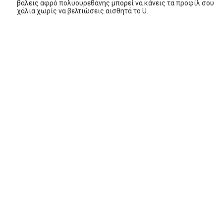
βάλεις αφρό πολυουρεθάνης μπορεί να κάνεις τα προφίλ σου
χάλια χωρίς να βελτιώσεις αισθητά το U.