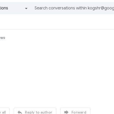
ions
All groups and messages
ews


 all
Reply to author
Forward