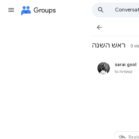
Groups
Conversat

ראש השנה
0 vi
sarai gool
unread,
to
קוממיות

Reply