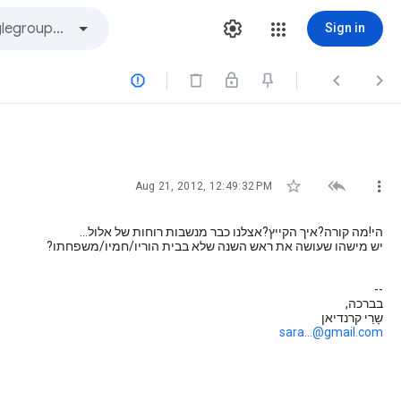
Sign in






Aug 21, 2012, 12:49:32 PM
הי!מה קורה?איך הקייץ?אצלנו כבר מנשבות רוחות של אלול...
יש מישהו שעושה את ראש השנה שלא בבית הוריו/חמיו/משפחתו?
--
בברכה,
שָרַי קרנדיאן
sara...@gmail.com