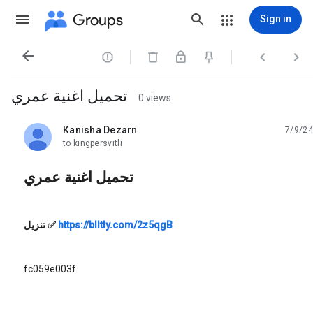
Groups
Sign in




تحميل اغنية عمري
0 views
Kanisha Dezarn
7/9/24
unread,
to kingpersvitli
تحميل اغنية عمري
تنزيل
✅
https://blltly.com/2z5qgB
fc059e003f