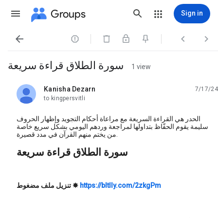
Groups
Sign in




سورة الطلاق قراءة سريعة
1 view
Kanisha Dezarn
7/17/24
unread,
to kingpersvitli
الحدر هي القراءة السريعة مع مراعاة أحكام التجويد وإظهار الحروف
سليمة يقوم الحفّاظ بتداولها لمراجعة وردهم اليومي بشكل سريع خاصة
من يختم منهم القرآن في مدد قصيرة.
سورة الطلاق قراءة سريعة
https://bltlly.com/2zkgPm
✸
تنزيل ملف مضغوط