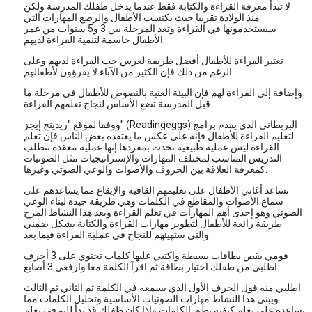
لا تبدأ معرفة القراءة والكتابة فقط عندما يدخل طفلك المدرسة ولكن
منذ الولادة تقريبا حيث يكتسب الأطفال والرضع المهارات التي
سيستخدمونها في القراءة وتعد المرحلة بين 3 و5 سنوات من عمر
الأطفال حاسمة لتنمية القراءة لديهم.
تعتبر القراءة للأطفال أفضل طريقة لغرس حب القراءة لديهم وعلى
الرغم من ذلك فإن الكثير من الآباء لا يقرؤون لأطفالهم.
وإضافة إلى القراءة لهم فإن البيئة الغنية بالنصوص للأطفال في مرحلة ما
قبل المدرسة تضع الأساس لنجاح تعلمهم القراءة.
ووفقا لموقع "ريدينج إيجز" (Readingeggs) البريطاني الذي يقدم برامج
لتعليم القراءة للأطفال فإنه على عكس ما يعتقده بعض الناس فإن تعلم
القراءة ليس عملية طبيعية تحدث بمفردها إنها عملية معقدة تتطلب
التدريس المناسب لمختلف المهارات والإستراتيجيات مثل الصوتيات
كمعرفة العلاقة بين الحروف والأصوات والوعي الصوتي وغيرها.
تساعد أغاني الأطفال على تعليمهم القافية والإيقاع مما يساعدهم على
سماع الأصوات والمقاطع في الكلمات وهي طريقة جيدة لبناء الوعي
الصوتي وهو إحدى أهم المهارات في تعلم القراءة ويعد هذا النشاط المرح
طريقة رائعة للأطفال لتطوير مهارات القراءة والكتابة بشكل ضمني
والتي ستهيئهم للنجاح في عملية القراءة فيما بعد.
قومي بقص بطاقات بسيطة واكتبي عليها كلمات تحتوي على 3 أحرف
اطلبي من طفلك اختيار بطاقة ثم اقرآ الكلمة معا وارفعي 3 أصابع.
اطلبي منه قول الحرف الأول الذي يسمعه في الكلمة ثم الثاني ثم الثالث
ويبني هذا النشاط مهارات الصوتيات الأساسية وتحليل الكلمات مما
يساعده على تعلم كيفية نطق الكلمات وإذا كان طفلك قد بدأ للتو في تعلم