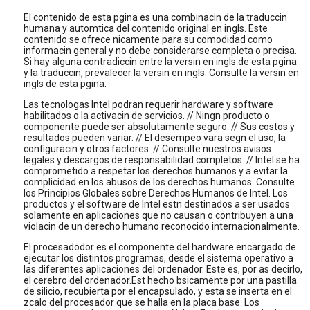
El contenido de esta pgina es una combinacin de la traduccin
humana y automtica del contenido original en ingls. Este
contenido se ofrece nicamente para su comodidad como
informacin general y no debe considerarse completa o precisa.
Si hay alguna contradiccin entre la versin en ingls de esta pgina
y la traduccin, prevalecer la versin en ingls. Consulte la versin en
ingls de esta pgina.
Las tecnologas Intel podran requerir hardware y software
habilitados o la activacin de servicios. // Ningn producto o
componente puede ser absolutamente seguro. // Sus costos y
resultados pueden variar. // El desempeo vara segn el uso, la
configuracin y otros factores. // Consulte nuestros avisos
legales y descargos de responsabilidad completos. // Intel se ha
comprometido a respetar los derechos humanos y a evitar la
complicidad en los abusos de los derechos humanos. Consulte
los Principios Globales sobre Derechos Humanos de Intel. Los
productos y el software de Intel estn destinados a ser usados
solamente en aplicaciones que no causan o contribuyen a una
violacin de un derecho humano reconocido internacionalmente.
El procesadodor es el componente del hardware encargado de
ejecutar los distintos programas, desde el sistema operativo a
las diferentes aplicaciones del ordenador. Este es, por as decirlo,
el cerebro del ordenador.Est hecho bsicamente por una pastilla
de silicio, recubierta por el encapsulado, y esta se inserta en el
zcalo del procesador que se halla en la placa base. Los