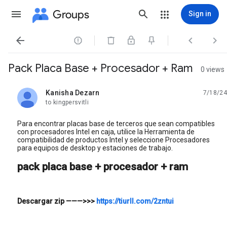
Groups
Sign in




Pack Placa Base + Procesador + Ram
0 views
Kanisha Dezarn
7/18/24
unread,
to kingpersvitli
Para encontrar placas base de terceros que sean compatibles
con procesadores Intel en caja, utilice la Herramienta de
compatibilidad de productos Intel y seleccione Procesadores
para equipos de desktop y estaciones de trabajo.
pack placa base + procesador + ram
Descargar zip
———>>>
https://tiurll.com/2zntui