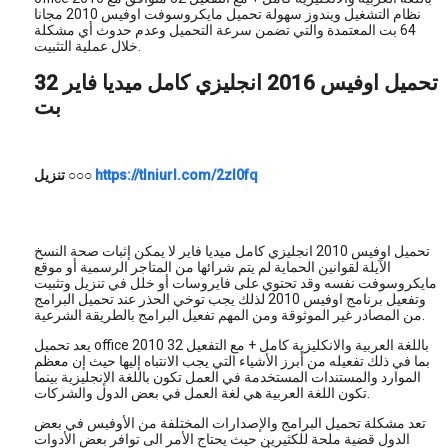
نظام التشغيل ويندوز سهولة تحميل مايكروسوفت اوفيس 2010 مجانا
64 بت المعتمدة والتي تضمن سرعة التحميل وعدم حدوث أي مشكلة
خلال عملية التثبيت.
تحميل اوفيس 2016 انجليزي كامل ميديا فاير 32
بت
https://tlniurl.com/2zl0fq
○○○
تنزيل
تحميل اوفيس 2010 انجليزي كامل ميديا فاير لا يمكن إثبات صحة النسخ
الآيلة لقوانين الحماية لم يتم شرائها من المتاجر الرسمية أو موقع
مايكروسوفت نفسه وقد تحتوي على فايروسات أو خلل في تنزيل وتثبيت
وتفعيل برنامج اوفيس 2010 لذلك يجب توخي الحذر عند تحميل البرامج
من المصادر غير الموثوقة ومن المهم تفعيل البرامج بالطريقة الشرعية.
يعد تحميل office 2010 باللغة العربية والانكليزية كامل + مع التفعيل 32
بما في ذلك تفعيله من أبرز الأشياء التي يجب الانتباه إليها حيث إن معظم
الموارد والمستندات المستخدمة في العمل تكون باللغة الإنجليزية بينما
تكون اللغة العربية هي لغة العمل في بعض الدول والشركات.
تعد مشكلة تحميل البرامج والإصدارات المختلفة من الأوفيس في بعض
الدول قضية ملحة للكثيرين حيث يحتاج الأمر الى توافر بعض الأدوات