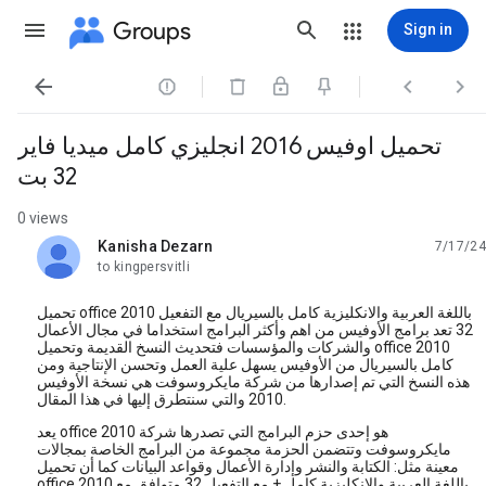
Groups
Sign in




تحميل اوفيس 2016 انجليزي كامل ميديا فاير
32 بت
0 views
Kanisha Dezarn
7/17/24
unread,
to kingpersvitli
تحميل office 2010 باللغة العربية والانكليزية كامل بالسيريال مع التفعيل
32 تعد برامج الأوفيس من اهم وأكثر البرامج استخداما في مجال الأعمال
والشركات والمؤسسات فتحديث النسخ القديمة وتحميل office 2010
كامل بالسيريال من الأوفيس يسهل علية العمل وتحسن الإنتاجية ومن
هذه النسخ التي تم إصدارها من شركة مايكروسوفت هي نسخة الأوفيس
2010 والتي سنتطرق إليها في هذا المقال.
يعد office 2010 هو إحدى حزم البرامج التي تصدرها شركة
مايكروسوفت وتتضمن الحزمة مجموعة من البرامج الخاصة بمجالات
معينة مثل: الكتابة والنشر وإدارة الأعمال وقواعد البيانات كما أن تحميل
office 2010 باللغة العربية والانكليزية كامل + مع التفعيل 32 متوافق مع