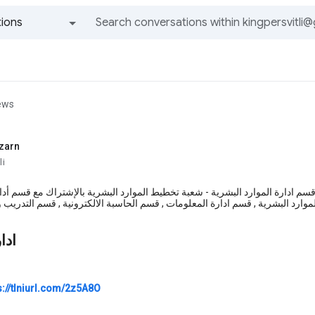
ions
All groups and messages
ews
zarn
li
 قسم ادارة الموارد البشرية - شعبة تخطيط الموارد البشرية بالإشتراك مع قسم أد
لموارد البشرية , قسم ادارة المعلومات , قسم الحاسبة الالكترونية , قسم التدريب 
ادا
s://tlniurl.com/2z5A8O