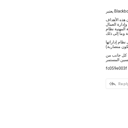
ظمة لضمان قدرتها على الوفاء بجميع المهام المطلوبة لتحقيق أهدافها. .[1] وستكون هذه الأهداف
وإدارة العمال
نظمة من التحكم في
 وما إلى ذلك
ظام إداراتها
عناصر. يمكن أن يتضمن نظام الإدارة الكامل ما يصل إلى 20 عنصرًا يغطي كل جانب من
fc059e003f

Reply