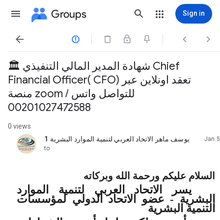
Groups
Sign in




🏛️ شهادة المدير المالي التنفيذي Chief
Financial Officer( CFO) تعقد اونلاين عبر
منصة zoom للتواصل واتس /
00201027472588
0 views
يوسف ماهر الاتحاد العربي لتنمية الموارد البشرية 1
Jan 5
unread,
to
السلام عليكم ورحمة الله وبركاته
يسر الاتحاد العربي لتنمية الموارد
البشرية -
عضو الاتحاد الدولي لمؤسسات
التنمية البشرية