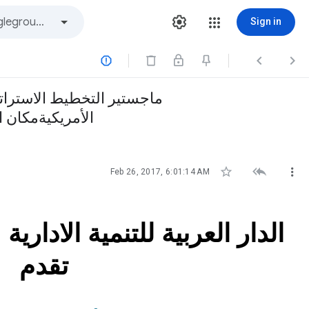
Sign in



ماجستير التخطيط الاسترات
الأمريكيةمكان الانعقاد



Feb 26, 2017, 6:01:14 AM
الدار العربية للتنمية الادارية
تقدم