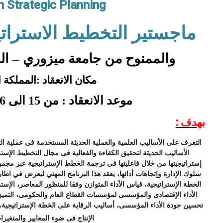
 Strategic Planning
ماجستير التخطيط الاسترات
والممنوح من جامعة ميزوري – الول
مكان الانعقاد :المملكة 
موعد الانعقاد : من 15 الى 26 يوليو 2017 م
بهدف :
التعرف على الأساليب العلمية والعملية الحديثة المستخدمة فى عملية ا
الأساليب الحديثة لتحقيق الكفاءة والفعالية فى مجال التخطيط الإس
إستراتيجيتها من خلال فاعليتها فى ترجمة الخطط الإستراتيجية عبر مجموع
سلوك الإدارة وإتجاهات أدائها، يعقد هذا البرنامج المهني ليعرض في اطا
الخطة الإستراتيجية، قياس الأداء المتوازن وفقا للمنظور المعاصر، الإسترا
الأداء الإقتصادى والمؤسسى لمؤسسات القطاع العام والحكومى، التميز 
تحسين جودة الأداء المؤسسى، أساليب الرقابة على الخطة الإستراتيجية، ا
الإنتاج فى ضوء المعايير والمتغيرا