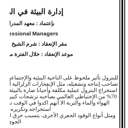
إدارة البيئة في الصن
بإعتماد : معهد المدراء ا
 Professional Managers
مقر الإنعقاد : شرم الشيخ _ جم
موعد الإنعقاد : خلال الفترة من 8 الى 17 فبراير 2014م
للبترول تأثير ملحوظ على الناحية البيئية والإجتماعية، 
تصاحب إنتاجه وتشغيله، مثل الإنفجارات الزلزالية أثناء إن
استخراج البترول عملية مكلفة وأحيانا ضارة بالبيئة، بال
70% من الإحتياطي العالمي يصاحبه ترشحات كبيرة وت
الهواء والماء والتربة الا أنهم اكدوا في الوقت نفسه 
استخراجه وتكريره ونقله
ومثل أنواع الوقود الحفري الأخرى، يتسبب حرق البترو
الجوي .