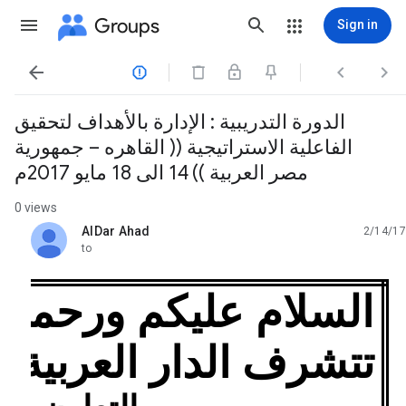
Groups
Sign in




الدورة التدريبية : الإدارة بالأهداف لتحقيق
الفاعلية الاستراتيجية (( القاهره – جمهورية
مصر العربية )) 14 الى 18 مايو 2017م
0 views
AlDar Ahad
2/14/17
unread,
to
السلام عليكم ورحمة ال
تتشرف الدار العربية لل