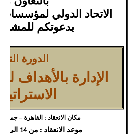
بالتعاون مع
الاتحاد الدولي لمؤسسات ا
بدعوتكم للمشارك
الدورة التدر
الإدارة بالأهداف لت
الاستراتيج
مكان الانعقاد : القاهرة – جمهور
موعد الانعقاد : من
الى
18
14