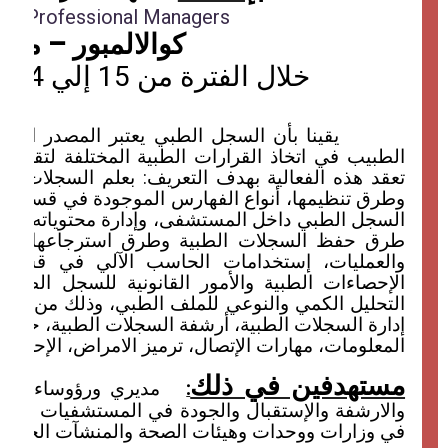
e of Professional Managers
كوالالمبور
– ماليز
خلال الفترة من 15 إلي 24 فبراير 2014 م
يقينا بأن السجل الطبي يعتبر المصدر الأس
الطبيب في اتخاذ القرارات الطبية المختلفة لتقديم ا
تعقد هذه الفعالية بهدف التعريف: بعلم السجلات الطب
وطرق تنظيمها، أنواع الفهارس الموجودة في قسم ال
السجل الطبي داخل المستشفى، وإدارة محتوياته، وط
طرق حفظ السجلات الطبية وطرق استرجاعها، وأنظ
والعمليات، إستخدامات الحاسب الآلي في قسم ا
الإحصاءات الطبية والأمور القانونية للسجل الطبي،
التحليل الكمي والنوعي للملف الطبي، وذلك من خلال 
إدارة السجلات الطبية، أرشفة السجلات الطبية، حفظ و
المعلومات، مهارات الإتصال، ترميز الامراض، الإحصاء، 
مستهدفين في ذلك
:
مديري ورؤوساء وم
والارشفة والإستقبال والجودة في المستشفيات وال
في وزارات ووحدات وهيئات الصحة والمنشآت الحيوية.