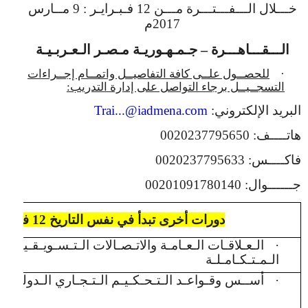
خـــلال الـــفـــتـــرة مـــن 12 فـبـرايـر : 9 مــارس
2017م
الـــقـــاهـــرة – جـمـهـوريـة مـصـر الـعـربـيـة
·
للحصــول علــى كافة التفاصيــل واتمــام إجــراءات
التسجــيــل برجاء التواصل على إدارة التدريب:
البريد الإلكتروني:
Trai...@iadmena.com
هاتــــف: 0020237795650
فاكــــس: 0020237795633
جــــــوال: 00201091780140
دورات أخرى تبدأ في نفس التاريخ 12 فـبـرايـر 2017م
·
الـعـلاقـات الـعـامـة والاتـصـالات الـتـسـويـقـيـة
الـمـتـكـامـلـة
·
أســس وقـواعـد الـتـحـكـيـم الـتـجـاري الـدولـي