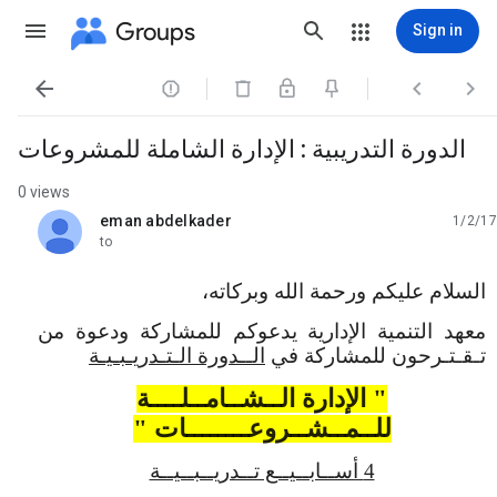
Groups
Sign in




الدورة التدريبية : الإدارة الشاملة للمشروعات
0 views
eman abdelkader
1/2/17
unread,
to
السلام عليكم ورحمة الله وبركاته،
معهد التنمية الإدارية يدعوكم للمشاركة ودعوة من
تـقـتـرحون للمشاركة في
الــدورة الـتـدريـبـيـة
" الإدارة الــشــامــلــــة
للــمــشــروعــــــــات "
4 أســابــيــع تــدريــبــيــة