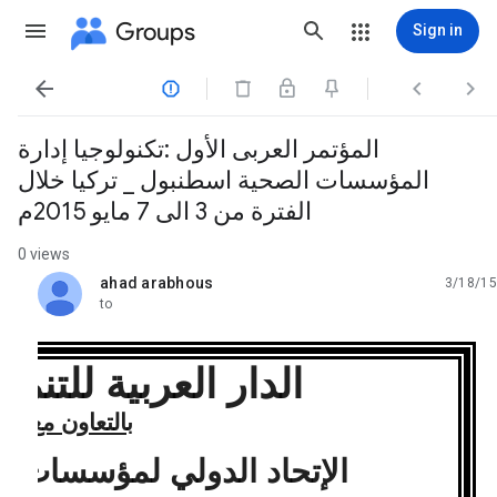
Groups
Sign in




المؤتمر العربى الأول :تكنولوجيا إدارة
المؤسسات الصحية اسطنبول _ تركيا خلال
الفترة من 3 الى 7 مايو 2015م
0 views
ahad arabhous
3/18/15
unread,
to
الدار العربية للتنمية
بالتعاون مع
الإتحاد الدولي لمؤسسات ال