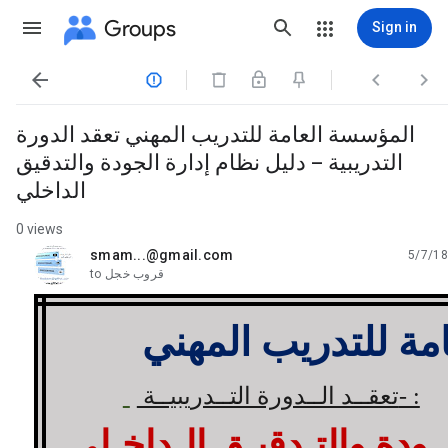
Groups
Sign in




المؤسسة العامة للتدريب المهني تعقد الدورة
التدريبية – دليل نظام إدارة الجودة والتدقيق
الداخلي
0 views
smam...@gmail.com
5/7/18
unread,
قروب خجل
to
مة للتدريب المهني
: -
تعقــد الــدورة التــدريبيــة
ـودة والتـدقيـق الـداخـلى