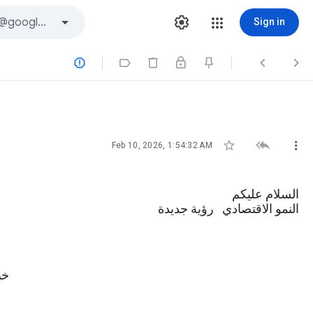
Sign in







Feb 10, 2026, 1:54:32 AM
السلام عليكم
النمو الاقتصادي رؤية جديدة
خب