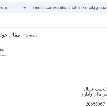
ions
All groups and messages
مقال حول 
12 views
bel
قنطق
الحبيب غربال
ير مالي واداري
20658067