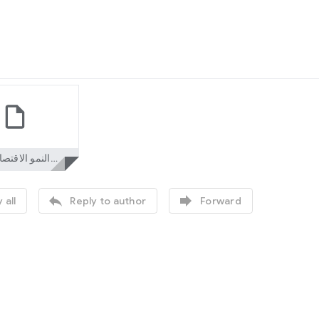
النمو الاقتصادي (1)A9.pdf


 all
Reply to author
Forward