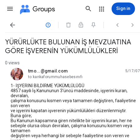
Groups
Sign in




YÜRÜRLÜKTE BULUNAN İŞ MEVZUATINA
GÖRE İŞVERENİN YÜKÜMLÜLÜKLERİ
0 views
tmo...@gmail.com
5/17/07
unread,
to kankaforummuhasebesınıfı
1- İŞYERİNİ BİLDİRME YÜKÜMLÜLÜĞÜ
4857 sayılı İş Kanununun 3'üncü maddesinde, işyerini kuran,
devralan,
çalışma konusunu kısmen veya tamamen değiştiren, faaliyetine
son veren
ve işyerini kapatan işverenin yükümlülükleri düzenlenmiştir.
Buna göre;
Bu Kanunun kapsamına giren nitelikte bir işyerini kuran, her ne
sebeple olursa olsun devralan, çalışma konusunu kısmen veya
tamamen
değiştiren veya herhangi bir sebeple faaliyetine son veren ve