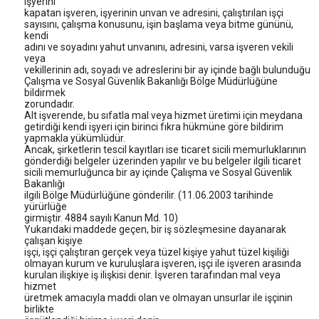
işyerini
kapatan işveren, işyerinin unvan ve adresini, çalıştırılan işçi
sayısını, çalışma konusunu, işin başlama veya bitme gününü,
kendi
adını ve soyadını yahut unvanını, adresini, varsa işveren vekili
veya
vekillerinin adı, soyadı ve adreslerini bir ay içinde bağlı bulunduğu
Çalışma ve Sosyal Güvenlik Bakanlığı Bölge Müdürlüğüne
bildirmek
zorundadır.
Alt işverende, bu sıfatla mal veya hizmet üretimi için meydana
getirdiği kendi işyeri için birinci fıkra hükmüne göre bildirim
yapmakla yükümlüdür.
Ancak, şirketlerin tescil kayıtları ise ticaret sicili memurluklarının
gönderdiği belgeler üzerinden yapılır ve bu belgeler ilgili ticaret
sicili memurluğunca bir ay içinde Çalışma ve Sosyal Güvenlik
Bakanlığı
ilgili Bölge Müdürlüğüne gönderilir. (11.06.2003 tarihinde
yürürlüğe
girmiştir. 4884 sayılı Kanun Md. 10)
Yukarıdaki maddede geçen, bir iş sözleşmesine dayanarak
çalışan kişiye
işçi, işçi çalıştıran gerçek veya tüzel kişiye yahut tüzel kişiliği
olmayan kurum ve kuruluşlara işveren, işçi ile işveren arasında
kurulan ilişkiye iş ilişkisi denir. İşveren tarafından mal veya
hizmet
üretmek amacıyla maddi olan ve olmayan unsurlar ile işçinin
birlikte