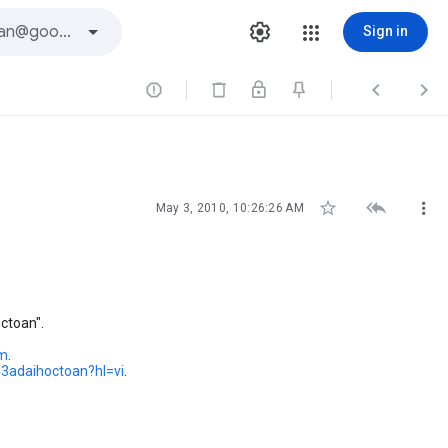
Sign in






May 3, 2010, 10:26:26 AM
ctoan".
om
.
43adaihoctoan?hl=vi
.