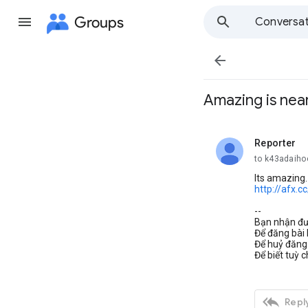
Groups
Conversat

Amazing is nea
Reporter
unread,
to k43adaiho
Its amazing. 
http://afx.c
--
Bạn nhận đư
Để đăng bài 
Để huỷ đăng 
Để biết tuỳ 

Reply