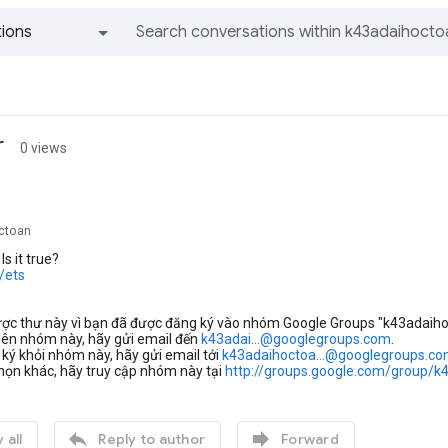
ions
All groups and messages
r
0 views
ctoan
Is it true?
c/ets
ợc thư này vì bạn đã được đăng ký vào nhóm Google Groups "k43adaiho
lên nhóm này, hãy gửi email đến
k43adai...@googlegroups.com
.
ký khỏi nhóm này, hãy gửi email tới
k43adaihoctoa...@googlegroups.c
chọn khác, hãy truy cập nhóm này tại
http://groups.google.com/group/k


 all
Reply to author
Forward