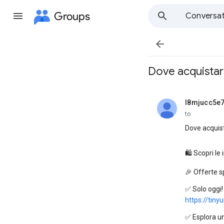
Groups
Conversat

Dove acquistar
l8mjucc5e7
unread,
to
Dove acquis
🛍️ Scopri le
🎉 Offerte sp
✅ Solo oggi!
https://tin
✅ Esplora un