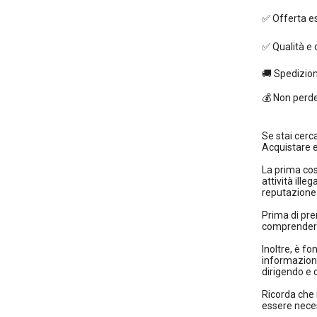
✅ Offerta es
✅ Qualità e 
🚚 Spedizion
💰 Non perder
Se stai cerc
Acquistare e
La prima cos
attività illeg
reputazione 
Prima di pre
comprendere q
Inoltre, è f
informazioni
dirigendo e c
Ricorda che 
essere neces