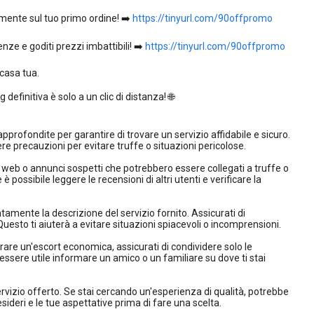
rmente sul tuo primo ordine! ➡️
https://tinyurl.com/90offpromo
nze e goditi prezzi imbattibili! ➡️
https://tinyurl.com/90offpromo
casa tua.
efinitiva è solo a un clic di distanza! 🌐
profondite per garantire di trovare un servizio affidabile e sicuro.
precauzioni per evitare truffe o situazioni pericolose.
iti web o annunci sospetti che potrebbero essere collegati a truffe o
ve è possibile leggere le recensioni di altri utenti e verificare la
mente la descrizione del servizio fornito. Assicurati di
. Questo ti aiuterà a evitare situazioni spiacevoli o incomprensioni.
rare un'escort economica, assicurati di condividere solo le
 essere utile informare un amico o un familiare su dove ti stai
ervizio offerto. Se stai cercando un'esperienza di qualità, potrebbe
ideri e le tue aspettative prima di fare una scelta.