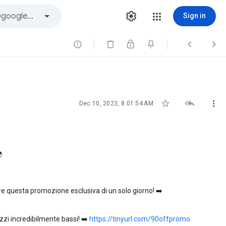
Sign in






Dec 10, 2023, 8:01:54 AM

ere questa promozione esclusiva di un solo giorno! ➡️
zzi incredibilmente bassi! ➡️
https://tinyurl.com/90offpromo