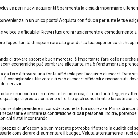
clusiva per i nuovi acquirenti! Sperimenta la gioia di risparmiare ulterio
convenienza in un unico posto! Acquista con fiducia per tutte le tue esige
e veloce e affidabile! Ricevi i tuoi ordini rapidamente e comodamente a 
e l'opportunità di risparmiare alla grande! La tua esperienza di shopping d
ando di trovare escort a buon mercato, è importante fare delle ricerche ap
scort economiche può sembrare allettante, ma è fondamentale prendere 
a da fare è trovare una fonte affidabile per l'acquisto di escort. Evita s
ali. È consigliabile utilizzare siti web di escort affidabili e riconosciuti, do
del servizio.
notare un incontro con un'escort economica, è importante leggere attenta
uali tipi di prestazioni sono offerti e quali sono i limiti o le restrizioni
ondamentale prendere in considerazione la tua sicurezza. Prima di incont
 necessarie e limitare la condivisione di dati personali. Inoltre, potrebbe
on chi ti stai incontrando.
il prezzo di un'escort a buon mercato potrebbe riflettere la qualità del s
sario considerare di aumentare il budget. Valuta attentamente i tuoi des