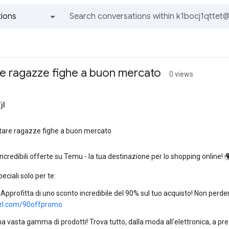
ions
All groups and messages
e ragazze fighe a buon mercato
0 views
jl
tare ragazze fighe a buon mercato
 incredibili offerte su Temu - la tua destinazione per lo shopping online! 
eciali solo per te:
 Approfitta di uno sconto incredibile del 90% sul tuo acquisto! Non perd
yurl.com/90offpromo
a vasta gamma di prodotti! Trova tutto, dalla moda all'elettronica, a pre