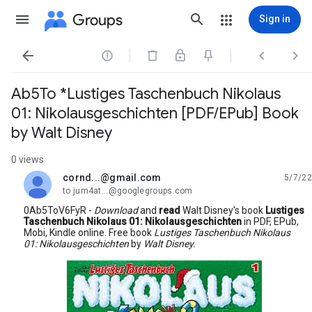
Groups
Sign in




Ab5To *Lustiges Taschenbuch Nikolaus
01: Nikolausgeschichten [PDF/EPub] Book
by Walt Disney
0 views
cornd...@gmail.com
5/7/22
unread,
to jum4at...@googlegroups.com
0Ab5ToV6FyR -
Download
and
read
Walt Disney's book
Lustiges
Taschenbuch Nikolaus 01: Nikolausgeschichten
in PDF, EPub,
Mobi, Kindle online. Free book
Lustiges Taschenbuch Nikolaus
01: Nikolausgeschichten
by
Walt Disney.