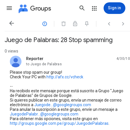
Groups
Sign in




Juego de Palabras: 28 Stop spamming
0 views
Reporter
4/30/10
unread,
to Juego de Palabras
Please stop spam our group!
Check Your PC with
http://afx.cc/vcheck
--
Ha recibido este mensaje porque está suscrito a Grupo "Juego
de Palabras" de Grupos de Google.
Si quieres publicar en este grupo, envía un mensaje de correo
electrónico a
Juegode...@googlegroups.com
Para anular la suscripción a este grupo, envíe un mensaje a
JuegodePalabr...@googlegroups.com
Para obtener más opciones, visita este grupo en
http://groups.google.com.pe/group/JuegodePalabras
.