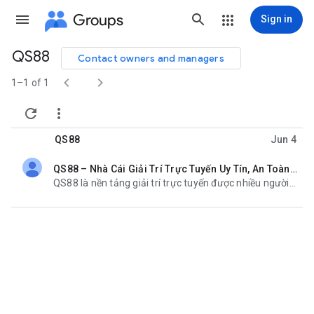
Groups
Sign in
QS88
Contact owners and managers
Group


path
1–1 of 1


QS88
Jun 4
QS88 – Nhà Cái Giải Trí Trực Tuyến Uy Tín, An Toàn Và Đẳng Cấp 2026
unread,
QS88 là nền tảng giải trí trực tuyến được nhiều người biết đến nhờ giao diện thân thiện, tốc độ xử lý