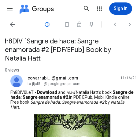
Groups
Sign in




h8DlV `Sangre de hada: Sangre
enamorada #2 [PDF/EPub] Book by
Natalia Hatt
0 views
covarrubi...@gmail.com
11/16/21
unread,
to jljxf5...@googlegroups.com
Fh8DlV0LeT -
Download
and
read
Natalia Hatt's book
Sangre de
hada: Sangre enamorada #2
in PDF, EPub, Mobi, Kindle online.
Free book
Sangre de hada: Sangre enamorada #2
by
Natalia
Hatt.